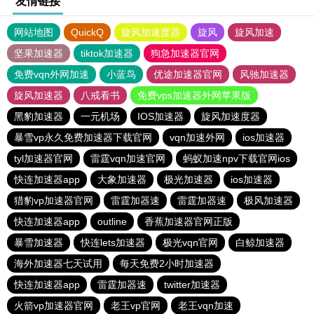
友情链接
网站地图
QuickQ
旋风加速度器
旋风
旋风加速
坚果加速器
tiktok加速器
狗急加速器官网
免费vqn外网加速
小蓝鸟
优途加速器官网
风驰加速器
旋风加速器
八戒看书
免费vps加速器外网苹果版
黑豹加速器
一元机场
IOS加速器
旋风加速度器
暴雪vp永久免费加速器下载官网
vqn加速外网
ios加速器
tyl加速器官网
雷霆vqn加速官网
蚂蚁加速npv下载官网ios
快连加速器app
大象加速器
极光加速器
ios加速器
猎豹vp加速器官网
雷霆加器速
雷霆加器速
极风加速器
快连加速器app
outline
香蕉加速器官网正版
暴雪加速器
快连lets加速器
极光vqn官网
白鲸加速器
海外加速器七天试用
每天免费2小时加速器
快连加速器app
雷霆加器速
twitter加速器
火箭vp加速器官网
老王vp官网
老王vqn加速