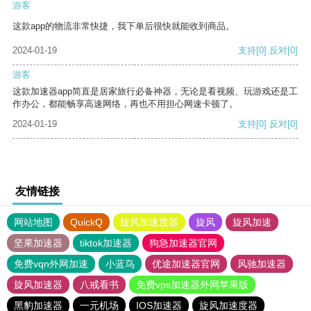
游客
这款app的物流非常快捷，我下单后很快就能收到商品。
2024-01-19
支持
[0]
反对
[0]
游客
这款加速器app简直是居家旅行必备神器，无论是看视频、玩游戏还是工
作办公，都能畅享高速网络，再也不用担心网速卡顿了。
2024-01-19
支持
[0]
反对
[0]
友情链接
网站地图
QuickQ
旋风加速度器
旋风
旋风加速
坚果加速器
tiktok加速器
狗急加速器官网
免费vqn外网加速
小蓝鸟
优途加速器官网
风驰加速器
旋风加速器
八戒看书
免费vps加速器外网苹果版
黑豹加速器
一元机场
IOS加速器
旋风加速度器