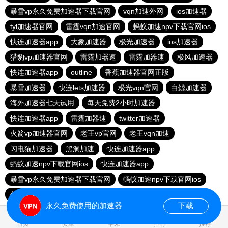
暴雪vp永久免费加速器下载官网
vqn加速外网
ios加速器
tyl加速器官网
雷霆vqn加速官网
蚂蚁加速npv下载官网ios
快连加速器app
大象加速器
极光加速器
ios加速器
猎豹vp加速器官网
雷霆加器速
雷霆加器速
极风加速器
快连加速器app
outline
香蕉加速器官网正版
暴雪加速器
快连lets加速器
极光vqn官网
白鲸加速器
海外加速器七天试用
每天免费2小时加速器
快连加速器app
雷霆加器速
twitter加速器
火箭vp加速器官网
老王vp官网
老王vqn加速
闪电猫加速器
黑洞加速
快连加速器app
蚂蚁加速npv下载官网ios
快连加速器app
暴雪vp永久免费加速器下载官网
蚂蚁加速npv下载官网ios
外网加速免费软件
旋风加速度器
永久免费使用的加速器
下载
1.077721s
首页
安卓
苹果
排行
推荐