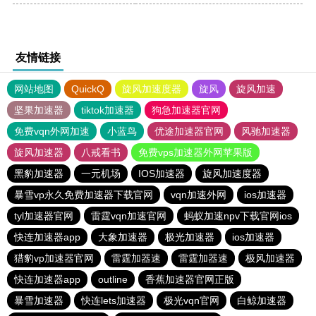
友情链接
网站地图
QuickQ
旋风加速度器
旋风
旋风加速
坚果加速器
tiktok加速器
狗急加速器官网
免费vqn外网加速
小蓝鸟
优途加速器官网
风驰加速器
旋风加速器
八戒看书
免费vps加速器外网苹果版
黑豹加速器
一元机场
IOS加速器
旋风加速度器
暴雪vp永久免费加速器下载官网
vqn加速外网
ios加速器
tyl加速器官网
雷霆vqn加速官网
蚂蚁加速npv下载官网ios
快连加速器app
大象加速器
极光加速器
ios加速器
猎豹vp加速器官网
雷霆加器速
雷霆加器速
极风加速器
快连加速器app
outline
香蕉加速器官网正版
暴雪加速器
快连lets加速器
极光vqn官网
白鲸加速器