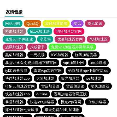
友情链接
网站地图
QuickQ
旋风加速度器
旋风
旋风加速
坚果加速器
tiktok加速器
狗急加速器官网
免费vqn外网加速
小蓝鸟
优途加速器官网
风驰加速器
旋风加速器
八戒看书
免费vps加速器外网苹果版
黑豹加速器
一元机场
IOS加速器
旋风加速度器
暴雪vp永久免费加速器下载官网
vqn加速外网
ios加速器
tyl加速器官网
雷霆vqn加速官网
蚂蚁加速npv下载官网ios
快连加速器app
大象加速器
极光加速器
ios加速器
猎豹vp加速器官网
雷霆加器速
雷霆加器速
极风加速器
快连加速器app
outline
香蕉加速器官网正版
暴雪加速器
快连lets加速器
极光vqn官网
白鲸加速器
海外加速器七天试用
每天免费2小时加速器