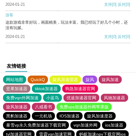
2024-01-21
支持
[0]
反对
[0]
游客
这款游戏非常好玩，画面精美，玩法丰富。我已经玩了好几个小时，还
没有玩腻。
2024-01-21
支持
[0]
反对
[0]
友情链接
网站地图
QuickQ
旋风加速度器
旋风
旋风加速
坚果加速器
tiktok加速器
狗急加速器官网
免费vqn外网加速
小蓝鸟
优途加速器官网
风驰加速器
旋风加速器
八戒看书
免费vps加速器外网苹果版
黑豹加速器
一元机场
IOS加速器
旋风加速度器
暴雪vp永久免费加速器下载官网
vqn加速外网
ios加速器
tyl加速器官网
雷霆vqn加速官网
蚂蚁加速npv下载官网ios