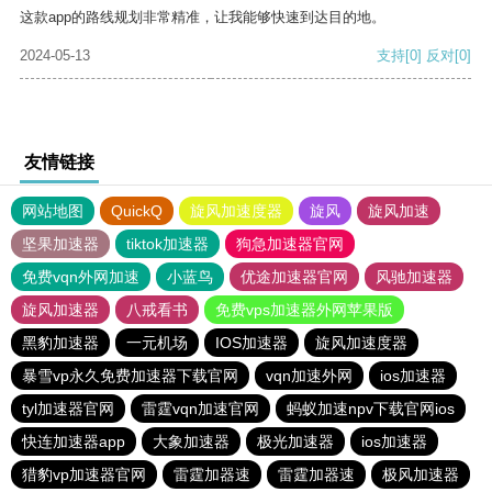
这款app的路线规划非常精准，让我能够快速到达目的地。
2024-05-13
支持
[0]
反对
[0]
友情链接
网站地图
QuickQ
旋风加速度器
旋风
旋风加速
坚果加速器
tiktok加速器
狗急加速器官网
免费vqn外网加速
小蓝鸟
优途加速器官网
风驰加速器
旋风加速器
八戒看书
免费vps加速器外网苹果版
黑豹加速器
一元机场
IOS加速器
旋风加速度器
暴雪vp永久免费加速器下载官网
vqn加速外网
ios加速器
tyl加速器官网
雷霆vqn加速官网
蚂蚁加速npv下载官网ios
快连加速器app
大象加速器
极光加速器
ios加速器
猎豹vp加速器官网
雷霆加器速
雷霆加器速
极风加速器