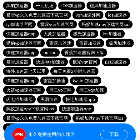
黑豹加速器
一元机场
IOS加速器
旋风加速度器
暴雪vp永久免费加速器下载官网
vqn加速外网
ios加速器
tyl加速器官网
雷霆vqn加速官网
蚂蚁加速npv下载官网ios
快连加速器app
大象加速器
极光加速器
ios加速器
猎豹vp加速器官网
雷霆加器速
雷霆加器速
极风加速器
快连加速器app
outline
香蕉加速器官网正版
暴雪加速器
快连lets加速器
极光vqn官网
白鲸加速器
海外加速器七天试用
每天免费2小时加速器
快连加速器app
雷霆加器速
twitter加速器
火箭vp加速器官网
老王vp官网
老王vqn加速
闪电猫加速器
黑洞加速
快连加速器app
蚂蚁加速npv下载官网ios
快连加速器app
暴雪vp永久免费加速器下载官网
蚂蚁加速npv下载官网ios
外网加速免费软件
旋风加速度器
永久免费使用的加速器
下载