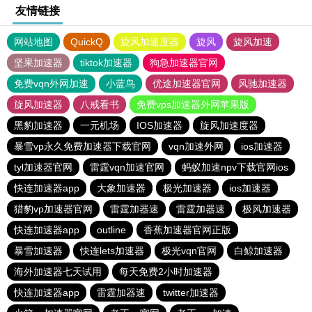
友情链接
网站地图
QuickQ
旋风加速度器
旋风
旋风加速
坚果加速器
tiktok加速器
狗急加速器官网
免费vqn外网加速
小蓝鸟
优途加速器官网
风驰加速器
旋风加速器
八戒看书
免费vps加速器外网苹果版
黑豹加速器
一元机场
IOS加速器
旋风加速度器
暴雪vp永久免费加速器下载官网
vqn加速外网
ios加速器
tyl加速器官网
雷霆vqn加速官网
蚂蚁加速npv下载官网ios
快连加速器app
大象加速器
极光加速器
ios加速器
猎豹vp加速器官网
雷霆加器速
雷霆加器速
极风加速器
快连加速器app
outline
香蕉加速器官网正版
暴雪加速器
快连lets加速器
极光vqn官网
白鲸加速器
海外加速器七天试用
每天免费2小时加速器
快连加速器app
雷霆加器速
twitter加速器