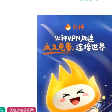
支持
[0]
反对
[0]
支持
[0]
反对
[0]
支持
[0]
反对
[0]
鸟
优途加速器官网
风驰加速器
旋风加速器
八戒看书