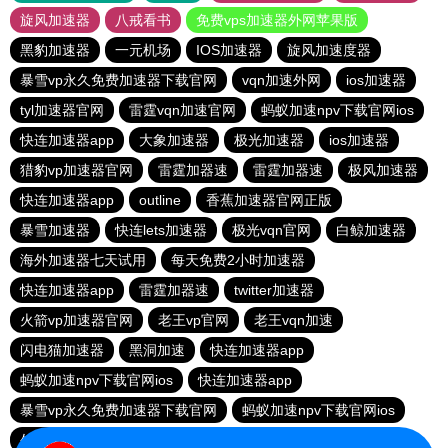
旋风加速器
八戒看书
免费vps加速器外网苹果版
黑豹加速器
一元机场
IOS加速器
旋风加速度器
暴雪vp永久免费加速器下载官网
vqn加速外网
ios加速器
tyl加速器官网
雷霆vqn加速官网
蚂蚁加速npv下载官网ios
快连加速器app
大象加速器
极光加速器
ios加速器
猎豹vp加速器官网
雷霆加器速
雷霆加器速
极风加速器
快连加速器app
outline
香蕉加速器官网正版
暴雪加速器
快连lets加速器
极光vqn官网
白鲸加速器
海外加速器七天试用
每天免费2小时加速器
快连加速器app
雷霆加器速
twitter加速器
火箭vp加速器官网
老王vp官网
老王vqn加速
闪电猫加速器
黑洞加速
快连加速器app
蚂蚁加速npv下载官网ios
快连加速器app
暴雪vp永久免费加速器下载官网
蚂蚁加速npv下载官网ios
外网加速免费软件
旋风加速度器