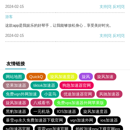
2024-02-15
支持
[0]
反对
[0]
游客
这款app是我娱乐的好帮手，让我能够放松身心，享受美好时光。
2024-02-15
支持
[0]
反对
[0]
友情链接
网站地图
QuickQ
旋风加速度器
旋风
旋风加速
坚果加速器
tiktok加速器
狗急加速器官网
免费vqn外网加速
小蓝鸟
优途加速器官网
风驰加速器
旋风加速器
八戒看书
免费vps加速器外网苹果版
黑豹加速器
一元机场
IOS加速器
旋风加速度器
暴雪vp永久免费加速器下载官网
vqn加速外网
ios加速器
tyl加速器官网
雷霆vqn加速官网
蚂蚁加速npv下载官网ios