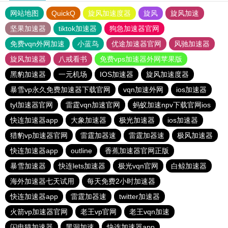
网站地图
QuickQ
旋风加速度器
旋风
旋风加速
坚果加速器
tiktok加速器
狗急加速器官网
免费vqn外网加速
小蓝鸟
优途加速器官网
风驰加速器
旋风加速器
八戒看书
免费vps加速器外网苹果版
黑豹加速器
一元机场
IOS加速器
旋风加速度器
暴雪vp永久免费加速器下载官网
vqn加速外网
ios加速器
tyl加速器官网
雷霆vqn加速官网
蚂蚁加速npv下载官网ios
快连加速器app
大象加速器
极光加速器
ios加速器
猎豹vp加速器官网
雷霆加器速
雷霆加器速
极风加速器
快连加速器app
outline
香蕉加速器官网正版
暴雪加速器
快连lets加速器
极光vqn官网
白鲸加速器
海外加速器七天试用
每天免费2小时加速器
快连加速器app
雷霆加器速
twitter加速器
火箭vp加速器官网
老王vp官网
老王vqn加速
闪电猫加速器
黑洞加速
快连加速器app