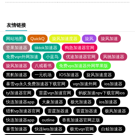
友情链接
网站地图
QuickQ
旋风加速度器
旋风
旋风加速
坚果加速器
tiktok加速器
狗急加速器官网
免费vqn外网加速
小蓝鸟
优途加速器官网
风驰加速器
旋风加速器
八戒看书
免费vps加速器外网苹果版
黑豹加速器
一元机场
IOS加速器
旋风加速度器
暴雪vp永久免费加速器下载官网
vqn加速外网
ios加速器
tyl加速器官网
雷霆vqn加速官网
蚂蚁加速npv下载官网ios
快连加速器app
大象加速器
极光加速器
ios加速器
猎豹vp加速器官网
雷霆加器速
雷霆加器速
极风加速器
快连加速器app
outline
香蕉加速器官网正版
暴雪加速器
快连lets加速器
极光vqn官网
白鲸加速器