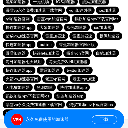
黑豹加速器
一元机场
IOS加速器
旋风加速度器
暴雪vp永久免费加速器下载官网
vqn加速外网
ios加速器
tyl加速器官网
雷霆vqn加速官网
蚂蚁加速npv下载官网ios
快连加速器app
大象加速器
极光加速器
ios加速器
猎豹vp加速器官网
雷霆加器速
雷霆加器速
极风加速器
快连加速器app
outline
香蕉加速器官网正版
暴雪加速器
快连lets加速器
极光vqn官网
白鲸加速器
海外加速器七天试用
每天免费2小时加速器
快连加速器app
雷霆加器速
twitter加速器
火箭vp加速器官网
老王vp官网
老王vqn加速
闪电猫加速器
黑洞加速
快连加速器app
蚂蚁加速npv下载官网ios
快连加速器app
暴雪vp永久免费加速器下载官网
蚂蚁加速npv下载官网ios
外网加速免费软件
旋风加速度器
永久免费使用的加速器
下载