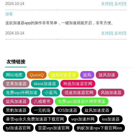
2024-10-14
支持
[0]
反对
[0]
游客
这款加速器app的操作非常简单，一键加速就能开启，非常方便。
2024-10-14
支持
[0]
反对
[0]
友情链接
网站地图
QuickQ
旋风加速度器
旋风
旋风加速
坚果加速器
tiktok加速器
狗急加速器官网
免费vqn外网加速
小蓝鸟
优途加速器官网
风驰加速器
旋风加速器
八戒看书
免费vps加速器外网苹果版
黑豹加速器
一元机场
IOS加速器
旋风加速度器
暴雪vp永久免费加速器下载官网
vqn加速外网
ios加速器
tyl加速器官网
雷霆vqn加速官网
蚂蚁加速npv下载官网ios