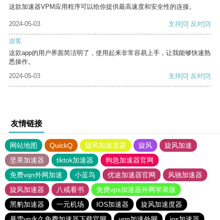
这款加速器VPM应用程序可以给你提供最高速度和安全性的连接。
2024-05-03
支持
[0]
反对
[0]
游客
这款app的用户界面简洁明了，使用起来非常容易上手，让我能够快速熟
悉操作。
2024-05-03
支持
[0]
反对
[0]
友情链接
网站地图
QuickQ
旋风加速度器
旋风
旋风加速
坚果加速器
tiktok加速器
狗急加速器官网
免费vqn外网加速
小蓝鸟
优途加速器官网
风驰加速器
旋风加速器
八戒看书
免费vps加速器外网苹果版
黑豹加速器
一元机场
IOS加速器
旋风加速度器
暴雪vp永久免费加速器下载官网
vqn加速外网
ios加速器