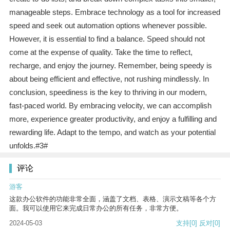
manageable steps. Embrace technology as a tool for increased
speed and seek out automation options whenever possible.
However, it is essential to find a balance. Speed should not
come at the expense of quality. Take the time to reflect,
recharge, and enjoy the journey. Remember, being speedy is
about being efficient and effective, not rushing mindlessly. In
conclusion, speediness is the key to thriving in our modern,
fast-paced world. By embracing velocity, we can accomplish
more, experience greater productivity, and enjoy a fulfilling and
rewarding life. Adapt to the tempo, and watch as your potential
unfolds.#3#
评论
游客
这款办公软件的功能非常全面，涵盖了文档、表格、演示文稿等各个方
面。我可以使用它来完成日常办公的所有任务，非常方便。
2024-05-03
支持
[0]
反对
[0]